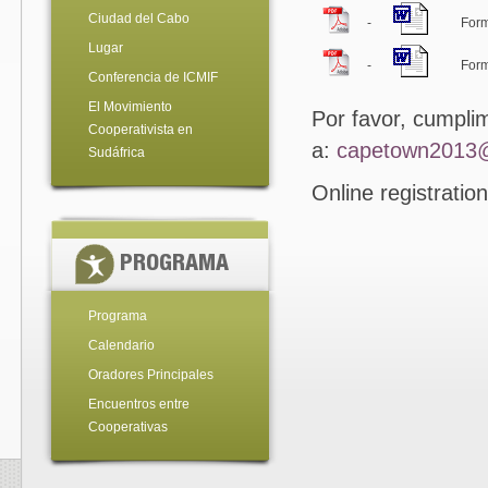
Ciudad del Cabo
-
Form
Lugar
-
Form
Conferencia de ICMIF
El Movimiento
Por favor, cumpli
Cooperativista en
a:
capetown2013@
Sudáfrica
Online registratio
PROGRAMA
Programa
Calendario
Oradores Principales
Encuentros entre
Cooperativas