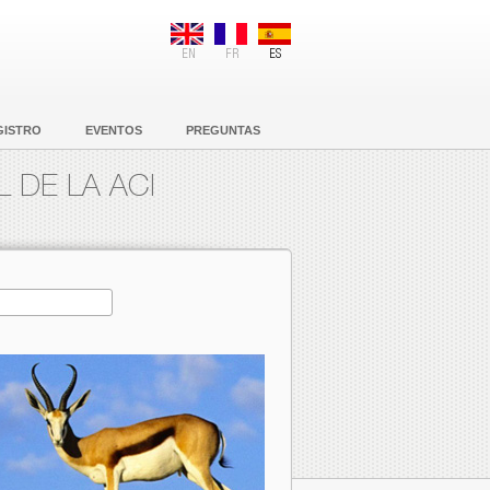
EN
FR
ES
GISTRO
EVENTOS
PREGUNTAS
 DE LA ACI
h