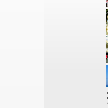
c
c
h