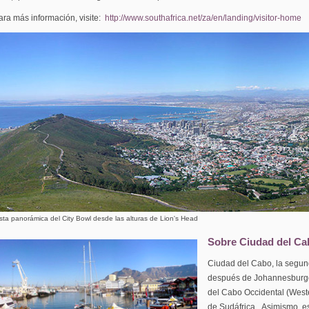
ara más información, visite:
http://www.southafrica.net/za/en/landing/visitor-home
sta panorámica del City Bowl desde las alturas de Lion's Head
Sobre Ciudad del Ca
Ciudad del Cabo, la segun
después de Johannesburgo, 
del Cabo Occidental (West
de Sudáfrica. Asimismo, es