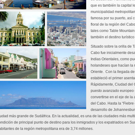
que es también la capital l
municipalidad metropolitan
famosa por su puerto, así 
floral de la región del Cabo
tales como Table Mountain
también el destino turístico
Situado sobre la orilla de
Cabo fue inicialmente des
Indias Orientales, como pu
holandeses que hacían la ru
Oriente. Con la llegada de
estableció el primer asen
Rápidamente, Ciudad del Ca
puesto avanzado europeo e
convertirse en el eje de la
del Cabo. Hasta la “Fiebre 
desarrollo de Johannesbur
iudad más grande de Sudáfrica. En la actualidad, es una de las ciudades más multic
ondición de principal punto de destino para los inmigrados y los expatriados en S
abitantes de la región metropolitana era de 3,74 millones.