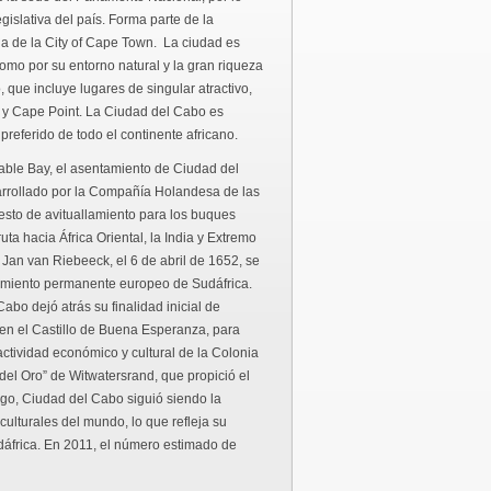
egislativa del país. Forma parte de la
a de la City of Cape Town. La ciudad es
como por su entorno natural y la gran riqueza
, que incluye lugares de singular atractivo,
 y Cape Point. La Ciudad del Cabo es
 preferido de todo el continente africano.
 Table Bay, el asentamiento de Ciudad del
arrollado por la Compañía Holandesa de las
esto de avituallamiento para los buques
ta hacia África Oriental, la India y Extremo
 Jan van Riebeeck, el 6 de abril de 1652, se
tamiento permanente europeo de Sudáfrica.
bo dejó atrás su finalidad inicial de
n el Castillo de Buena Esperanza, para
 actividad económico y cultural de la Colonia
del Oro” de Witwatersrand, que propició el
go, Ciudad del Cabo siguió siendo la
ulturales del mundo, lo que refleja su
udáfrica. En 2011, el número estimado de