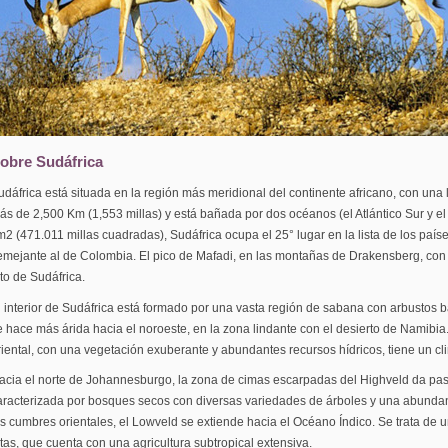
obre Sudáfrica
udáfrica está situada en la región más meridional del continente africano, con una 
ás de 2,500 Km (1,553 millas) y está bañada por dos océanos (el Atlántico Sur y el
m2 (471.011 millas cuadradas), Sudáfrica ocupa el 25° lugar en la lista de los pa
emejante al de Colombia. El pico de Mafadi, en las montañas de Drakensberg, con u
lto de Sudáfrica.
l interior de Sudáfrica está formado por una vasta región de sabana con arbustos
e hace más árida hacia el noroeste, en la zona lindante con el desierto de Namibia.
riental, con una vegetación exuberante y abundantes recursos hídricos, tiene un cli
acia el norte de Johannesburgo, la zona de cimas escarpadas del Highveld da paso
aracterizada por bosques secos con diversas variedades de árboles y una abundant
as cumbres orientales, el Lowveld se extiende hacia el Océano Índico. Se trata de
ltas, que cuenta con una agricultura subtropical extensiva.