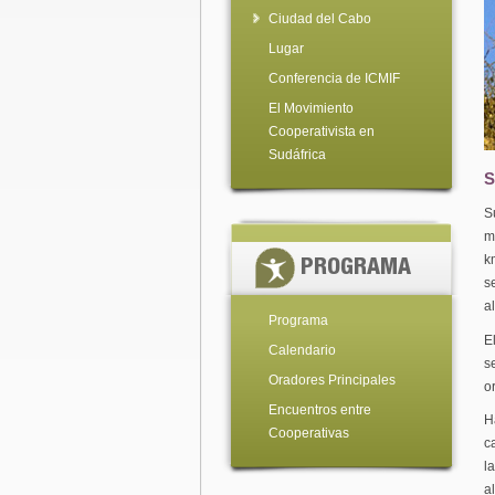
Ciudad del Cabo
Lugar
Conferencia de ICMIF
El Movimiento
Cooperativista en
Sudáfrica
S
S
m
k
PROGRAMA
s
a
Programa
E
Calendario
s
Oradores Principales
o
Encuentros entre
H
Cooperativas
c
l
a