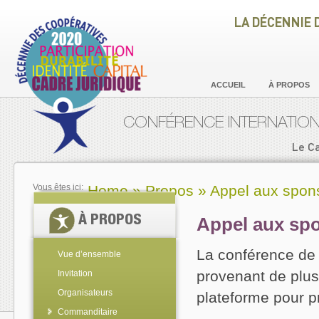
LA DÉCENNIE 
ACCUEIL
À PROPOS
CONFÉRENCE INTERNATION
Le C
Vous êtes ici:
Home
»
Propos
»
Appel aux spon
À PROPOS
Appel aux sp
La conférence de I
Vue d’ensemble
provenant de plus
Invitation
Organisateurs
plateforme pour pr
Commanditaire